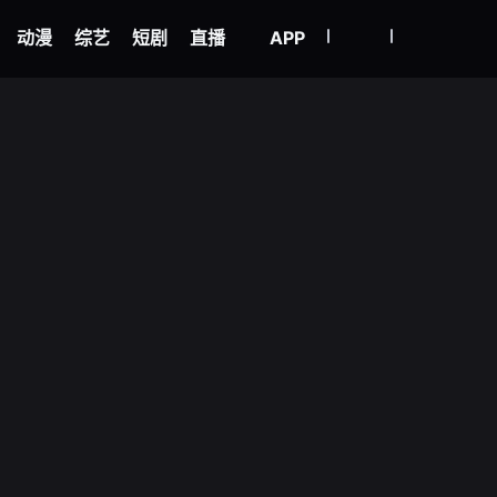
我的观影记录
立即登录
动漫
综艺
绝世武神 动态漫画 第六季
短剧
直播
APP
1