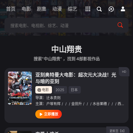
立即登录
首页
电影
剧集
下载客户端
动漫
综艺
短剧
直播
APP
中山翔贵
搜索"中山翔贵" ，找到
4
部影视作品
HD
亚刻奥特曼大电影：超次元大决战！光
与暗的亚刻
电影
2025
日本
导演：
辻本贵则
主演：
户塚有辉
/
/
/
金田升
/
/
/
水谷果穗
/
/
/
西兴一朗
立即播放
更新至【8】