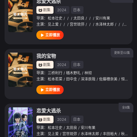
恋爱大逃杀
剧集
2024
日本
导演：
松本壮史
/
/
/
太田良
/
/
/
安川有果
主演：
见上爱
/
/
/
宫世琉弥
/
/
/
水泽林太郎
/
/
/
丰田裕
立即播放
更新至02集
我的宝物
剧集
2024
日本
导演：
三桥利行
/
楢木野礼
/
林彻
主演：
松本若菜
/
田中圭
/
深泽辰哉
/
佐藤穗奈美
/
恒松祐里
立即播放
全8集
恋爱大逃杀
剧集
2024
日本
导演：
松本壮史
/
太田良
/
安川有果
主演：
见上爱
/
宫世琉弥
/
水泽林太郎
/
丰田裕大
/
秋田汐梨