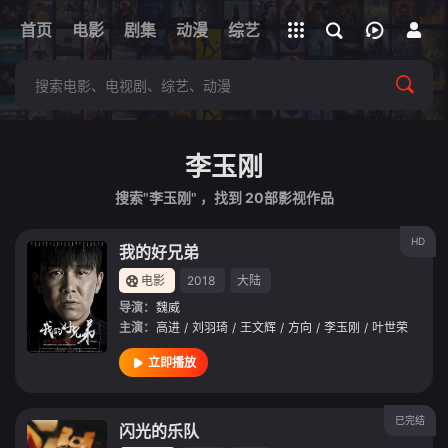
立即登录
首页
电影
剧集
下载客户端
动漫
综艺
短剧
直播
APP
李玉刚
搜索"李玉刚" ，找到
20
部影视作品
HD
我的好兄弟
电影
2018
大陆
导演：
魏威
主演：
高进
/
刘羽琦
/
王文辉
/
方向
/
李玉刚
/
叶世荣
立即播放
已完结
闪光的乐队