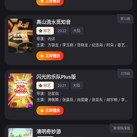
立即播放
第12期
高山流水觅知音
综艺
2022
大陆
导演：
内详
主演：
方锦龙
/
李玉刚
/
张晓龙
/
纪连海
/
阿朵
/
娄艺潇
/
尤
立即播放
已完结
闪光的乐队Plus版
综艺
2021
大陆
导演：
范家驹
主演：
萧敬腾
/
张震岳
/
尚雯婕
/
张亚东
/
胡宇桐
/
李润祺
/
立即播放
第1期纯享版
清明奇妙游