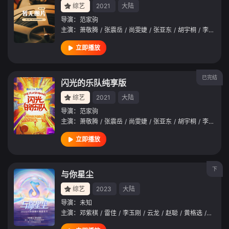
综艺
2021
大陆
导演：
范家驹
主演：
萧敬腾
/
张震岳
/
尚雯婕
/
张亚东
/
胡宇桐
/
李润祺
/
立即播放
已完结
闪光的乐队纯享版
综艺
2021
大陆
导演：
范家驹
主演：
萧敬腾
/
张震岳
/
尚雯婕
/
张亚东
/
胡宇桐
/
李润祺
/
立即播放
下
与你星尘
综艺
2023
大陆
导演：
未知
主演：
邓紫棋
/
雷佳
/
李玉刚
/
云龙
/
赵聪
/
黄格选
/
王凯
/