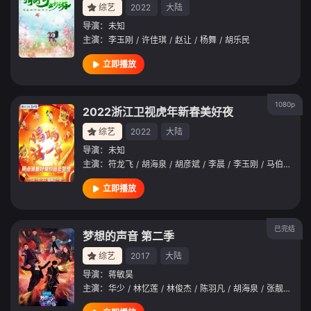
综艺
2022
大陆
导演：
未知
主演：
李玉刚
/
许佳琪
/
赵让
/
杨舞
/
胡乐民
立即播放
1080p
2022浙江卫视虎年新春美好夜
综艺
2022
大陆
导演：
未知
主演：
符龙飞
/
胡海泉
/
胡彦斌
/
李晨
/
李玉刚
/
马伯骞
/
王
立即播放
已完结
梦想的声音 第二季
综艺
2017
大陆
导演：
蒋敏昊
主演：
华少
/
林忆莲
/
林俊杰
/
陈羽凡
/
胡海泉
/
张靓颖
/
胡