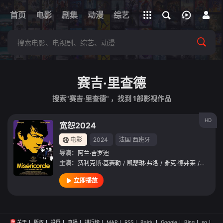
立即登录
首页
电影
剧集
下载客户端
动漫
综艺
短剧
直播
APP
赛吉·里查德
搜索"赛吉·里查德" ，找到
1
部影视作品
HD
宽恕2024
电影
2024
法国
西班牙
导演：
阿兰·吉罗迪
主演：
费利克斯·基赛勒
/
凯瑟琳·弗洛
/
雅克·德弗莱
/
让-巴普
立即播放
关于
版权
投屏
直播
排行榜
MAP
RSS
Baidu
Google
Bing
so