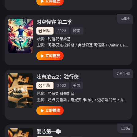
立即播放
13集全
时空怪客 第二季
剧集
2023
欧美
导演：
约翰·特莱斯基
主演：
阿隆·艾布拉姆斯
/
弗朗索瓦·阿诺德
/
Caitlin Bassett
/
立即播放
更新至HD
壮志凌云2：独行侠
电影
2022
美国
导演：
约瑟夫·科辛斯基
主演：
汤姆·克鲁斯
/
詹妮弗·康纳利
/
迈尔斯·特勒
/
乔恩·哈姆
立即播放
已完结
爱芯第一季