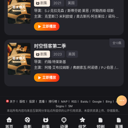
剧集
2021
美国
导演：
S·J·克拉克森
/
斯蒂芬妮·莱恩
/
阿勒西娅·琼斯
主演：
克里斯汀·米利欧缇
/
奥古斯托·阿吉莱拉
/
诺玛·杜梅温尼
立即播放
全13集
时空怪客第二季
剧集
2023
美国
导演：
约翰·特莱斯基
主演：
阿隆·艾布拉姆斯
/
弗朗索瓦·阿诺德
/
P·J·伯恩
/
雷蒙德
立即播放
关于
版权
投屏
直播
排行榜
MAP
RSS
Baidu
Google
Bing
so
Sogou
SM
本站所有内容均来自互联网分享站点所提供的公开引用资源，未提供资源上传、存储服务。
首页
电影
剧集
动漫
综艺
短剧
直播