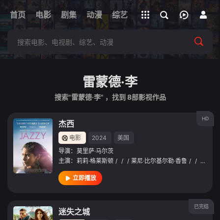
立即登录
首页
电影
剧集
下载客户端
动漫
综艺
短剧
直播
APP
雷蒙德·李
搜索"雷蒙德·李" ，找到
8
部影视作品
HD
杰西
电影
2024
美国
导演：
莫里萨·马尔茨
主演：
莉莉·格莱斯顿
/
/
/
莱尼·比尔基尔勒·香鲁
/
/
Syriah Foohead Means
立即播放
已完结
迷失之城