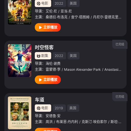
电影
2022
美国
导演：
艾伦·尼
/
亚当·尼
主演：
桑德拉·布洛克
/
查宁·塔图姆
/
丹尼尔·雷德克里夫
/
达
立即播放
已完结
时空怪客
剧集
2022
美国
导演：
海伦·谢费
主演：
雷蒙德·李
/
Mason Alexander Park
/
Anastasia Antonia
立即播放
已完结
车道
电影
2019
美国
导演：
安德鲁·安
主演：
周洪
/
布莱恩·丹内利
/
克斯汀·埃伯索尔
/
斯坦·卡普
/