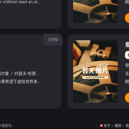
The Maynards and their children lead an almost perfect billionaire family life. Amon is a passionate
剧
已完结
导
福尔曼
/
约瑟夫·哈德
/
沃尔夫冈·许布施
/
安东·诺里
/
马库斯·施莱泽
主
/
17岁的躁郁症男孩Jakob寄希望于虚拟世界来逃离现实生活。百无聊赖的一晚，在网络聊天室，他遇到了26岁的Kristjan…
剧
存储服务。
关于
版权
投