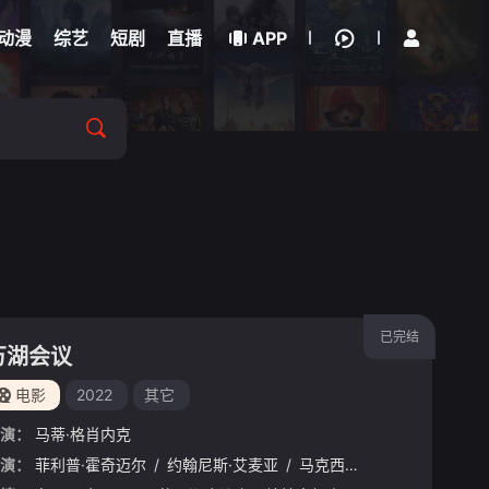
立即登录
动漫
综艺
短剧
直播
APP
已完结
万湖会议
电影
2022
其它
演：
马蒂·格肖内克
演：
劳伦斯·鲁波
菲利普·霍奇迈尔
/
马库斯·施莱泽
/
约翰尼斯·艾麦亚
/
Alexander Stecher
/
马克西米连·布鲁克纳
/
Zoe Straub
/
/
Mat
Do