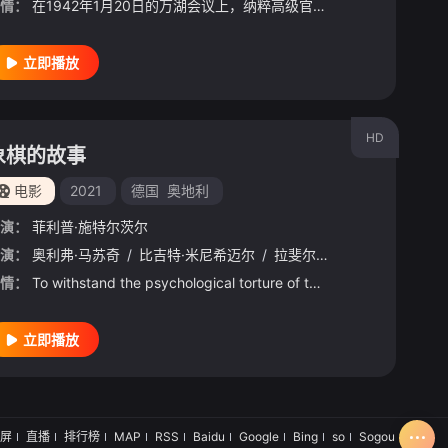
情：
在1942年1月20日的万湖会议上，纳粹高级官员开会决定如何最好地实施对欧洲犹太人的种族灭绝。
立即播放
HD
象棋的故事
电影
2021
德国
奥地利
演：
菲利普·施特尔茨尔
演：
卡尔·阿克利特纳
奥利弗·马苏奇
/
米伦娜·尼科利克
/
比吉特·米尼希迈尔
/
拉斐尔·斯塔霍维亚克
/
马
情：
To withstand the psychological torture of the Gestapo, a lawyer imprisoned by the Nazis rescues hims
立即播放
屏
直播
排行榜
MAP
RSS
Baidu
Google
Bing
so
Sogou
SM