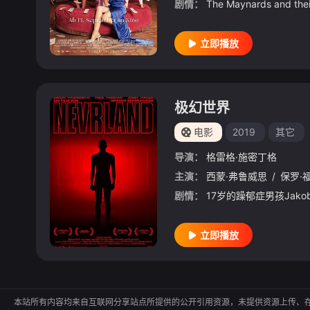
剧情：
立即播放
极幻世界
电影
2019
其它
导演：
格雷格·施密丁格
主演：
西蒙·弗鲁威思
/
保罗·
剧情：
立即播放
本站所有内容均来自互联网分享站点所提供的公开引用资源，未提供资源上传、