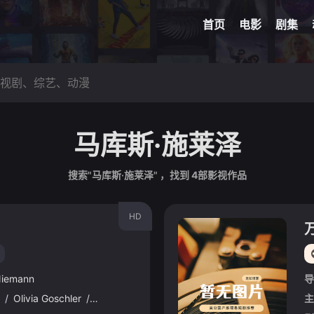
首页
电影
剧集
马库斯·施莱泽
搜索"马库斯·施莱泽" ，找到
4
部影视作品
HD
Niemann
导
/
Olivia Goschler
/
尤拉西纳·拉尔迪
/
Johanna Orsini-Rosenberg
主
/