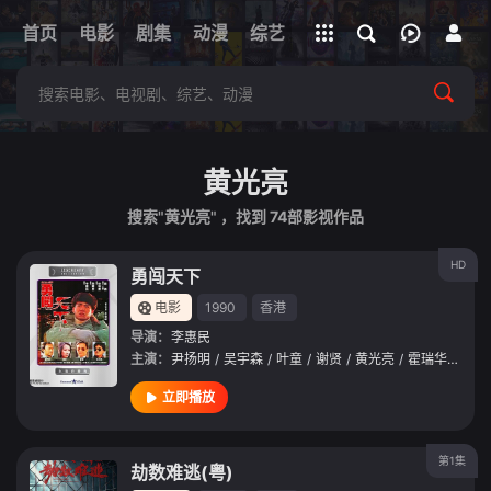
立即登录
首页
电影
剧集
下载客户端
动漫
综艺
短剧
直播
APP
黄光亮
搜索"黄光亮" ，找到
74
部影视作品
HD
勇闯天下
电影
1990
香港
导演：
李惠民
主演：
尹扬明
/
吴宇森
/
叶童
/
谢贤
/
黄光亮
/
霍瑞华
/
欧阳
立即播放
第1集
劫数难逃(粤)