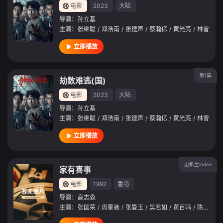
电影
2023
大陆
导演：
孙立基
主演：
张继聪
/
郑浩南
/
张建声
/
蔡瀚亿
/
黄光亮
/
林雪
立即播放
第1集
劫数难逃(国)
电影
2023
大陆
导演：
孙立基
主演：
张继聪
/
郑浩南
/
张建声
/
蔡瀚亿
/
黄光亮
/
林雪
立即播放
更新至index
家有喜事
电影
1992
香港
导演：
高志森
主演：
张国荣
/
周星驰
/
张曼玉
/
吴君如
/
黄百鸣
/
陈淑兰
/