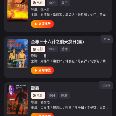
电影
1990
香港
导演：
陈木胜
主演：
刘德华
/
吴倩莲
/
吴孟达
/
朱铁和
/
刘江
/
黄光亮
/
林
立即播放
第1集
至尊三十六计之偷天换日(国)
电影
1993
香港
导演：
王晶
主演：
刘德华
/
梁家辉
/
钟丽缇
/
陈百祥
/
何家驹
/
黄光亮
/
立即播放
已完结
跛豪
电影
1991
香港
导演：
潘文杰
主演：
吕良伟
/
郑则仕
/
叶童
/
叶子楣
/
李子雄
/
吴启华
/
黄