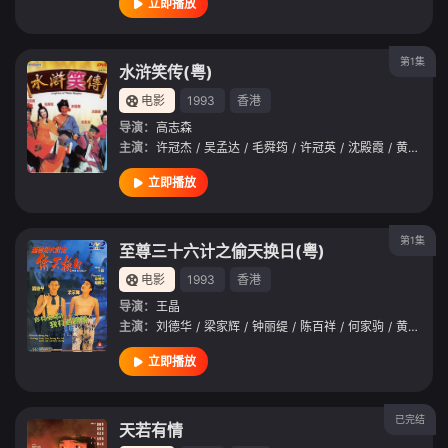
立即播放
第1集
水浒笑传(粤)
电影
1993
香港
导演：
高志森
主演：
许冠杰
/
吴孟达
/
毛舜筠
/
许冠英
/
沈殿霞
/
黄光亮
/
立即播放
第1集
至尊三十六计之偷天换日(粤)
电影
1993
香港
导演：
王晶
主演：
刘德华
/
梁家辉
/
钟丽缇
/
陈百祥
/
何家驹
/
黄光亮
/
立即播放
已完结
天若有情