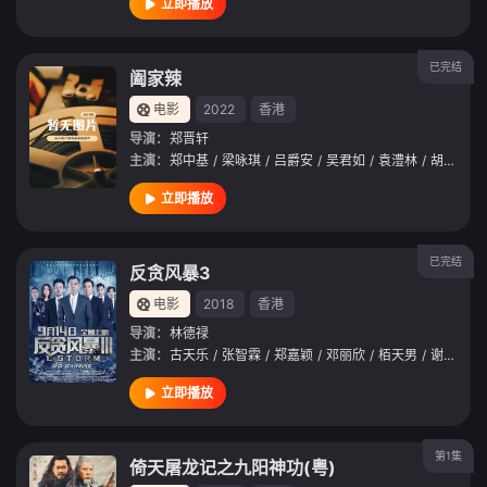
立即播放
已完结
阖家辣
电影
2022
香港
导演：
郑晋轩
主演：
郑中基
/
梁咏琪
/
吕爵安
/
吴君如
/
袁澧林
/
胡子彤
/
立即播放
已完结
反贪风暴3
电影
2018
香港
导演：
林德禄
主演：
古天乐
/
张智霖
/
郑嘉颖
/
邓丽欣
/
栢天男
/
谢天华
/
立即播放
第1集
倚天屠龙记之九阳神功(粤)