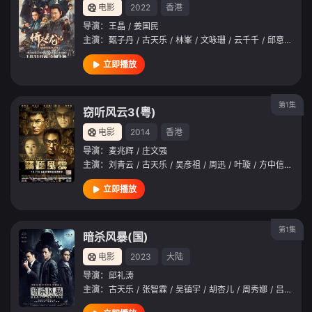
电影
2022
香港
导演：
王晶
/
姜国民
主演：
甄子丹
/
古天乐
/
林峯
/
文咏珊
/
云千千
/
邱意浓
/
徐
立即播放
第1集
窃听风云3(粤)
电影
2014
香港
导演：
麦兆辉
/
庄文强
主演：
刘青云
/
古天乐
/
吴彦祖
/
周迅
/
叶璇
/
方中信
/
曾江
立即播放
第1集
暗杀风暴(国)
电影
2023
大陆
导演：
邱礼涛
主演：
古天乐
/
张智霖
/
吴镇宇
/
胡杏儿
/
周秀娜
/
吕良伟
/