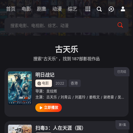
立即登录
首页
电影
剧集
下载客户端
动漫
综艺
短剧
直播
APP
古天乐
搜索"古天乐" ，找到
187
部影视作品
已完结
明日战记
电影
2022
香港
导演：
吴炫辉
主演：
古天乐
/
刘青云
/
刘嘉玲
/
姜皓文
/
谢君豪
/
吴倩
/
万
立即播放
第1集
扫毒3：人在天涯（国）