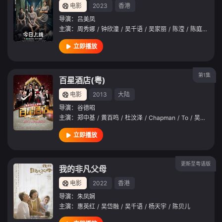
电影
2023
香港
导演：
吕美凤
主演：
周秀娜
/
钟欣潼
/
吴千语
/
吴家丽
/
陈滢
/
陈庭欣
/
夏
立即播放
第1集
百星酒店(粤)
电影
2013
大陆
导演：
谷德昭
主演：
郑中基
/
黄百鸣
/
杜汶泽
/
Chapman
/
To
/
吴君如
/
立即播放
更新至粤语版
我的非凡父母
电影
2022
香港
导演：
朱凤娴
主演：
惠英红
/
吴岱融
/
吴千语
/
杨天宇
/
陈贝儿