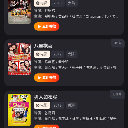
电影
2013
大陆
导演：
谷德昭
主演：
郑中基
/
黄百鸣
/
杜汶泽
/
Chapman
/
To
/
吴君如
/
立即播放
第1集
八星抱喜
电影
2012
大陆
导演：
陈庆嘉
/
秦小珍
主演：
黄百鸣
/
古天乐
/
甄子丹
/
陈慧琳
/
吴君如
/
杜汶泽
/
立即播放
已完结
男人如衣服
电影
2012
香港
导演：
谷德昭
主演：
黄百鸣
/
郑中基
/
林峯
/
熊黛林
/
毛舜筠
/
吴千语
/
海