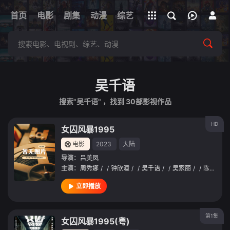
立即登录
首页
电影
剧集
下载客户端
动漫
综艺
短剧
直播
APP
吴千语
搜索"吴千语" ，找到
30
部影视作品
HD
女囚风暴1995
电影
2023
大陆
导演：
吕美凤
主演：
周秀娜
/
/
钟欣潼
/
/
吴千语
/
/
吴家丽
/
/
陈滢
/
/
立即播放
第1集
女囚风暴1995(粤)