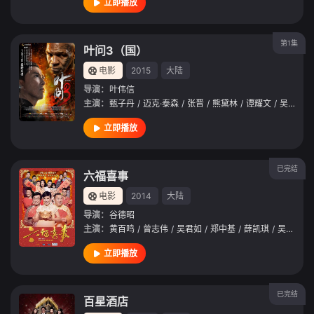
立即播放
第1集
叶问3（国）
电影
2015
大陆
导演：
叶伟信
主演：
甄子丹
/
迈克·泰森
/
张晋
/
熊黛林
/
谭耀文
/
吴千语
/
立即播放
已完结
六福喜事
电影
2014
大陆
导演：
谷德昭
主演：
黄百鸣
/
曾志伟
/
吴君如
/
郑中基
/
薛凯琪
/
吴千语
/
立即播放
已完结
百星酒店