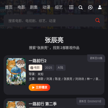
立即登录
首页
电影
剧集
下载客户端
动漫
综艺
短剧
直播
APP
张辰亮
搜索"张辰亮" ，找到
2
部影视作品
更新至03集
一路前行2
电影
2025
大陆
导演：
未知
主演：
胡歌
/
刘涛
/
陈龙
/
张辰亮
/
刘诗诗
/
林一
/
袁弘
/
胡
立即播放
更新至【20250215】
一路前行 第二季