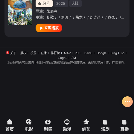
综艺
2025
大陆
导演：
张辰亮
主演：
胡歌
/
/
刘涛
/
/
陈龙
/
/
刘诗诗
/
/
袁弘
/
/
林一
/
立即播放
关于
版权
投屏
直播
排行榜
MAP
RSS
Baidu
Google
Bing
so
Sogou
SM
本站所有内容均来自互联网分享站点所提供的公开引用资源，未提供资源上传、存储服务。
首页
电影
剧集
动漫
综艺
短剧
直播