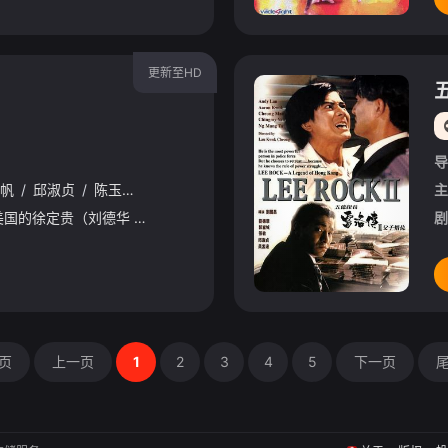
更新至HD
导
帆
/
邱淑贞
/
陈玉莲
/
唐丽球
主
徐家父亲逝世了，身在美国的徐定贵（刘德华 饰）应叔父的邀请回到了香港承继遗产。徐定贵有个同父异母的哥哥徐定富，定富对于这个前来分家产的弟弟十分不满，刚好叔父要求定贵在公司工作，并要求他表现良好才能
剧
页
上一页
1
2
3
4
5
下一页