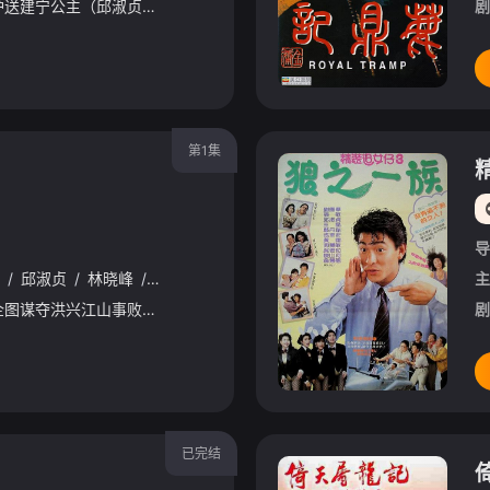
韦小宝（周星驰饰）要护送建宁公主（邱淑贞饰）嫁到云南，在途中遇到了独臂神尼的刺杀。小宝被抓走后，借口拜神尼为师，其实是想追求其徒弟阿珂（李嘉欣饰）。不料韦小宝被神龙教圣女龙儿（林青霞饰）抓走，想要报了之前在王宫里埋下的仇恨，却没想到遭到了平西王的陷害。韦小宝极力相救，龙儿以身相许更把绝世武功传于韦小宝。韦小宝与公主之间的事情被平西王发现了，平西王更提前造反，小宝将贪图富贵的冯锡范骗到东郊皇陵，没想大那里竟然饰大清龙脉……
剧
第1集
导
/
邱淑贞
/
林晓峰
/
谢天华
/
朱永棠
/
黄秋生
/
任达华
/
雷震
/
柯
主
自从靓昆（吴镇宇饰）企图谋夺洪兴江山事败之后，陈浩南（郑伊健饰）声势日盛。在众人支持下，浩南誓要夺得铜锣湾的揸Fit人。树大招风，因此招来了同门大飞（黄秋生饰）的嫉妒，大飞亦加入了铜锣湾揸Fit人的争夺。另一方面，山鸡（陈小春饰）与台湾教父雷公的情妇丁瑶（邱淑贞饰）有染，返港后发现雷公有意和洪兴争夺濠江赌场，并通过东星双虎涉足其中。雷公和丁瑶及三联帮众人亦来到了香港。丁瑶暗中拉拢大飞，合谋将雷公杀害并欲嫁祸给山鸡，浩南、山鸡等人会否坠入丁瑶精心设计的圈套中？一场腥风血雨的江湖混战即将展开！
剧
已完结