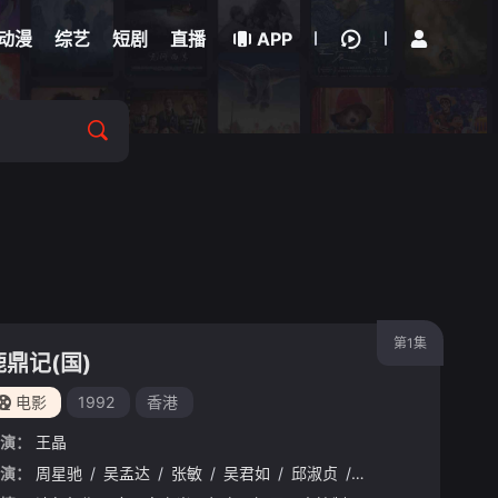
立即登录
动漫
综艺
短剧
直播
APP
第1集
鹿鼎记(国)
电影
1992
香港
演：
王晶
演：
/
陈德容
周星驰
/
秦沛
/
吴孟达
/
张敏
/
吴君如
/
邱淑贞
/
刘松仁
/
陈百祥
/