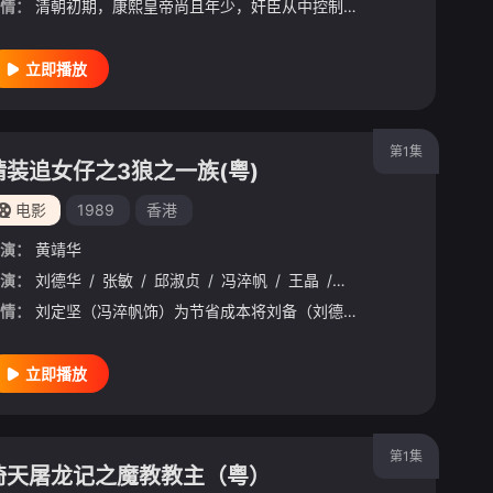
情：
清朝初期，康熙皇帝尚且年少，奸臣从中控制政权，民不聊生。“天地会”是一个推翻清朝的民间组织。“天地会”首领陈近南（刘松仁饰）在一次行动中幸得韦小宝（周星驰饰）相救，小宝就此加入天地会，被派到王宫当卧底，偷取藏有清朝秘密的四十二章经。聪明机灵的小宝很快便成为了皇上的心腹，做了大官。小宝陷入了两难的状态，他既要执行任务却又跟皇帝成为了好朋友。就在小宝想要逃走之际，师父陈近南也找到了他，并派人监视他回到王宫。不久，小宝便受到了鳌拜同盟以及假太后的追杀，与天地会的人大战起来。
立即播放
第1集
精装追女仔之3狼之一族(粤)
电影
1989
香港
演：
黄靖华
受良
演：
刘德华
/
谭小环
/
张敏
/
陈豪
/
邱淑贞
/
冯淬帆
/
王晶
/
黄霑
/
周慧敏
/
吴君
情：
刘定坚（冯淬帆饰）为节省成本将刘备（刘德华饰）从车行解雇，岂料，刘定坚当年的情敌口水沾（黄霑饰）携三个女儿阿贞（邱淑贞饰）、阿敏（周慧敏饰）、阿德（翁慧德饰）和小姨子文文（张敏饰）在刘的车行旁边又开了一家车行，不甘被抢生意的刘定坚随即雇佣失业表兄弟四人（成奎安、王晶、郑丹瑞、陈山河饰），与口水沾的车行对抗。表兄弟四人颇为好色，虽然工资被刘定坚克扣，但每天创造“勾女”发明并且在刘备指导下向隔壁四女发动攻势的生活却也其乐融融。不久，黑道背景的同业以及心怀不轨的大老板向刘定坚和口水沾发难，令整日对峙的这两班人站
立即播放
第1集
倚天屠龙记之魔教教主（粤）