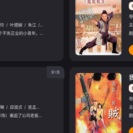
导
玲
/
叶德娴
/
朱江
/
黎小田
/
文隽
/
黎彼得
/
程东
/
陈慧仪
/
苑琼
主
叉烧（郑丹瑞 饰）是一个不务正业的小青年，整体装神弄鬼骗钱。一天，叉烧的一个租客——在夜总会当妈妈桑的大B（叶德娴 饰）的家里来了一个客人，她美丽的外甥女云云（邱淑贞 饰）。大B用尽千方百计将美丽
剧
第1集
导
琳
/
邱淑贞
/
吴孟达
/
李子雄
/
王晶
/
成奎安
/
程东
主
大好青年车文杰（刘德华饰）邂逅了公司老板千金程乐儿（关之琳饰），在乐儿好友Banana（邱淑贞饰）的撮合下两人迅速陷入热恋。乐儿前男友金默基（李子雄饰）得知情况后，马上对车文杰产生敌意，聘请整蛊专家古晶（周星驰饰）作弄车文杰，让他一无所有。于是古晶假扮车文杰父亲车亲仁（吴孟达饰）从大陆来的私生子，从中捣乱。古晶的到来令车文杰的生活打乱，一切事仿佛都在古晶的操控之中。但Banana发现了古晶的真实身份，劝古晶顾念车家父子对他的照顾，转过头帮忙车文杰对付金默基。
剧