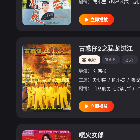
剧情：
立即播放
古惑仔2之猛龙过江
电影
1996
香港
导演：
刘伟强
主演：
郑伊健
/
陈小春
/
黎姿
剧情：
立即播放
喷火女郎