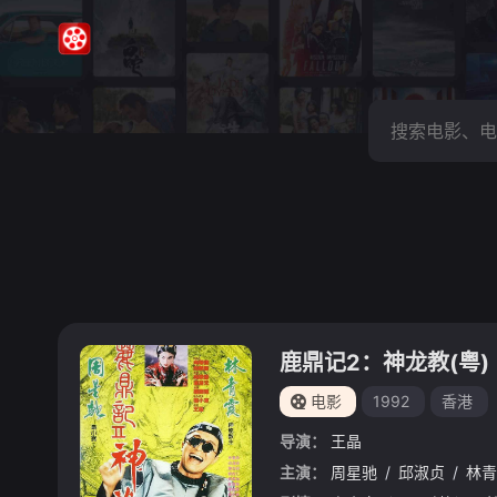
鹿鼎记2：神龙教(粤)
电影
1992
香港
导演：
王晶
主演：
周星驰
/
邱淑贞
/
林青