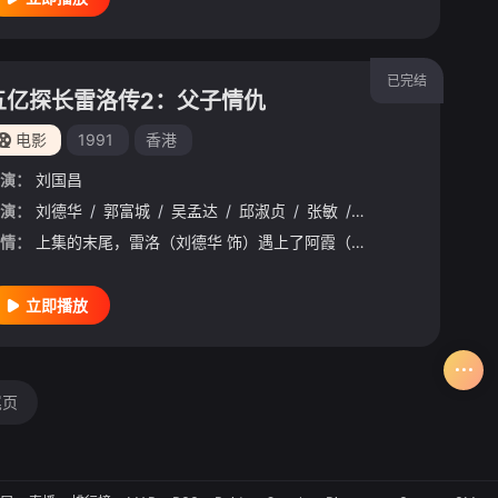
已完结
五亿探长雷洛传2：父子情仇
电影
1991
香港
演：
刘国昌
演：
刘德华
/
郭富城
/
吴孟达
/
邱淑贞
/
张敏
/
秦沛
情：
上集的末尾，雷洛（刘德华 饰）遇上了阿霞（邱淑贞 饰），并见到自己的儿子雷用贤，原来当年阿霞被亲戚带到了东莞，逃过了那场大火，当时已有身孕。雷诺自觉愧对他们母子，和妻子白月嫦（张敏 饰）商量后，准
立即播放
尾页