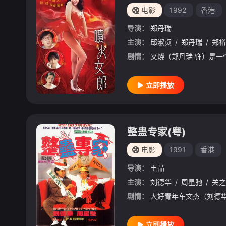
电影
1992
香港
导演：
郑丹瑞
主演：
邱淑贞
/
郑丹瑞
/
郑裕
剧情：
立即播放
整蛊专家(粤)
电影
1991
香港
导演：
王晶
主演：
刘德华
/
周星驰
/
关之
剧情：
立即播放