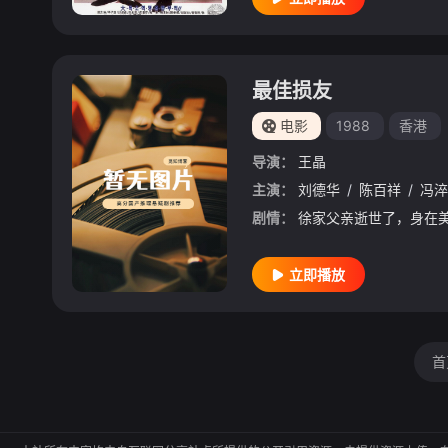
最佳损友
电影
1988
香港
导演：
王晶
主演：
刘德华
/
陈百祥
/
冯淬
剧情：
立即播放
首