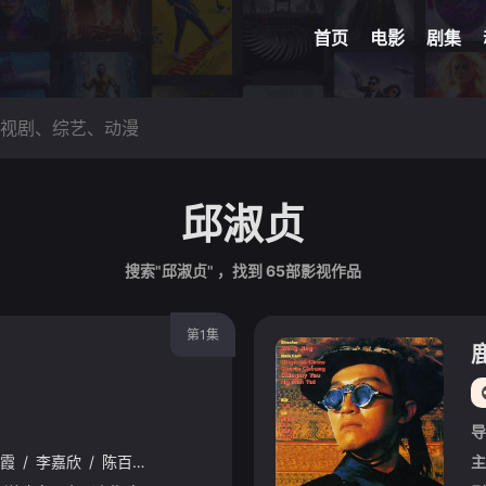
首页
电影
剧集
邱淑贞
搜索"邱淑贞" ，找到
65
部影视作品
第1集
导
霞
/
李嘉欣
/
陈百祥
/
刘松仁
/
温兆伦
/
汤镇业
/
吴君如
/
袁洁莹
主