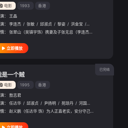
电影
1993
香港
演：
王晶
丹
演：
/
李兆基
李连杰
/
/
刘松仁
张敏
/
邱淑贞
/
黎姿
/
洪金宝
/
吴镇宇
/
吴耀汉
/
曹
情：
张翠山（吴镇宇饰）携妻及子张无忌（李连杰饰）从孤岛出发赶去给其师父贺百岁大寿的途中，被人暗算，张无忌中寒冰掌。在武当山，张翠山和妻子被各大门派逼迫致死，张无忌也不再能练习武功，只能靠张三丰每日所输真气得以残活。张三丰的举动引来宋青书（邹兆龙饰）的妒忌，他联合了峨眉女弟子周芷若（黎姿饰）共同对付张无忌。明教圣女小昭（邱淑贞饰）令张无忌改变命运，使其先在断崖上遇到高人治好体内寒冰毒、学会九成“九阳神功”，又在明教禁地练得“乾坤大挪移心法”。得知蒙古郡主赵敏（张敏饰）设计令江湖六大派围攻光明顶想歼灭明教时，张无
立即播放
已完结
我是一个贼
电影
1995
香港
演：
敖志君
演：
任达华
/
邱淑贞
/
尹扬明
/
苑琼丹
/
河国荣
/
谭淑梅
/
梁国伟
情：
赵义鹏（任达华 饰）为人正直老实，安分守己。某日，上司陈天雄（尹扬明 饰）让赵义鹏护送五百万巨款至银行，让赵义鹏没有想到的是，自己竟然在半路上遇见了劫匪，巨款被一抢而光。陈天雄和警方都觉得这是赵义
立即播放