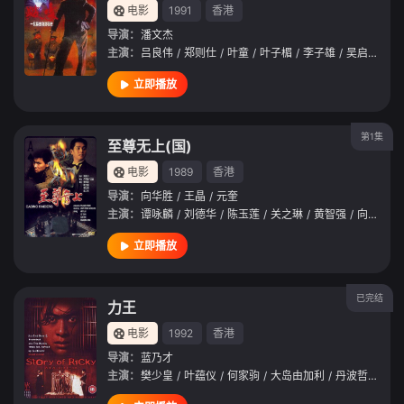
电影
1991
香港
导演：
潘文杰
主演：
吕良伟
/
郑则仕
/
叶童
/
叶子楣
/
李子雄
/
吴启华
/
黄
立即播放
第1集
至尊无上(国)
电影
1989
香港
导演：
向华胜
/
王晶
/
元奎
主演：
谭咏麟
/
刘德华
/
陈玉莲
/
关之琳
/
黄智强
/
向华强
/
立即播放
已完结
力王
电影
1992
香港
导演：
蓝乃才
主演：
樊少皇
/
叶蕴仪
/
何家驹
/
大岛由加利
/
丹波哲郎
/
陈