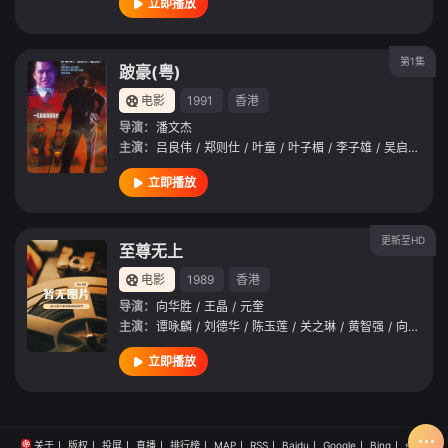
立即播放
第1集
跛豪(粤)
电影
1991
香港
导演：
潘文杰
主演：
吕良伟
/
郑则仕
/
叶童
/
叶子楣
/
李子雄
/
吴启华
/
黄
立即播放
更新至HD
至尊无上
电影
1989
香港
导演：
向华胜
/
王晶
/
元奎
主演：
谭咏麟
/
刘德华
/
陈玉莲
/
关之琳
/
黄智强
/
向华强
/
立即播放
关于
版权
投屏
直播
排行榜
MAP
RSS
Baidu
Google
Bing
so