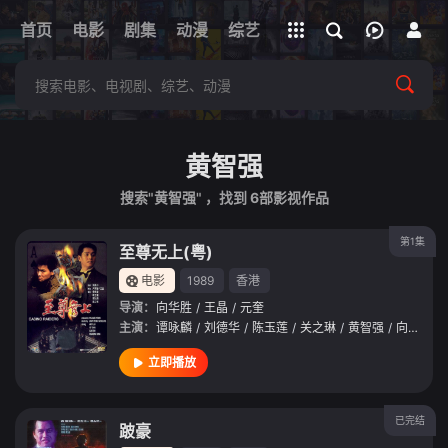
立即登录
首页
电影
剧集
下载客户端
动漫
综艺
短剧
直播
APP
黄智强
搜索"黄智强" ，找到
6
部影视作品
第1集
至尊无上(粤)
电影
1989
香港
导演：
向华胜
/
王晶
/
元奎
主演：
谭咏麟
/
刘德华
/
陈玉莲
/
关之琳
/
黄智强
/
向华强
/
立即播放
已完结
跛豪