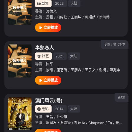
剧集
2023
大陆
导演：
温德光
主演：
景甜
/
冯绍峰
/
王丽坤
/
周翊然
/
徐海乔
立即播放
更新至第10期下
半熟恋人
综艺
2021
大陆
导演：
陈平
主演：
景甜
/
唐艺昕
/
王彦霖
/
王子文
/
谢楠
/
薛兆丰
立即播放
第1集
澳门风云(粤)
电影
2014
大陆
导演：
王晶
/
钟少雄
主演：
周润发
/
谢霆锋
/
杜汶泽
/
Chapman
/
To
/
景甜
/
高