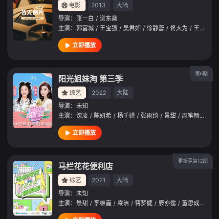
电影
2013
大陆
导演：
张一白
/
谢东燊
主演：
郭富城
/
王宝强
/
吴君如
/
徐静蕾
/
佟大为
/
王珞丹
/
立即播放
第6期
阳光姐妹淘 第三季
综艺
2022
大陆
导演：
未知
主演：
沈凌
/
陈妍希
/
杨千嬅
/
张雨绮
/
景甜
/
周笔畅
/
吴宣
立即播放
更新至第12期
马栏花花便利店
综艺
2021
大陆
导演：
未知
主演：
景甜
/
李维嘉
/
梁洁
/
蒋梦婕
/
辰亦儒
/
董思成
/
翟子