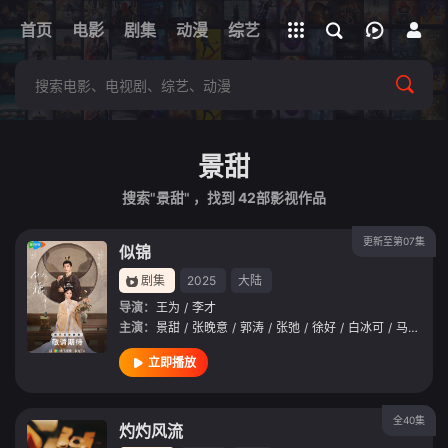
立即登录
首页
电影
剧集
下载客户端
动漫
综艺
短剧
直播
APP
景甜
搜索"景甜" ，找到
42
部影视作品
更新至第07集
似锦
剧集
2025
大陆
导演：
王为
/
李才
主演：
景甜
/
张晚意
/
郭涛
/
张弛
/
徐好
/
白冰可
/
马苏
/
黄
立即播放
全40集
灼灼风流