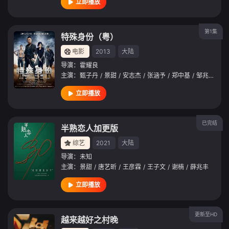
立即播放
第1集
特殊身份（粤）
电影
2013
大陆
导演：
霍耀良
主演：
甄子丹
/
景甜
/
安志杰
/
张涵予
/
郑中基
/
邹兆龙
/
鲍
立即播放
已完结
半熟恋人加更版
综艺
2021
大陆
导演：
未知
主演：
景甜
/
唐艺昕
/
王彦霖
/
王子文
/
谢楠
/
薛兆丰
立即播放
更新至HD
越来越好之村晚