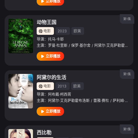
立即播放
第1集
动物王国
电影
2023
欧美
导演：
托马·卡耶
主演：
罗曼·杜里斯
/
保罗·基尔舍
/
阿黛尔·艾克萨勒霍布洛斯
立即播放
第1集
阿黛尔的生活
电影
2013
欧美
导演：
阿布戴·柯西胥
主演：
阿黛尔·艾克萨勒霍布洛斯
/
蕾雅·赛杜
/
萨利姆·克希乌什
立即播放
第1集
西比勒