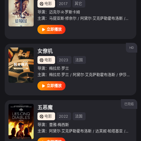
电影
2017
其它
导演：
迈克尔·R·罗斯卡姆
主演：
马提亚斯·修奈尔
/
阿黛尔·艾克萨勒霍布洛斯
/
埃瑞克·
立即播放
HD
女僚机
电影
2023
法国
导演：
梅拉尼·罗兰
主演：
梅拉尼·罗兰
/
阿黛尔·艾克萨勒霍布洛斯
/
伊莎贝尔·阿佳妮
立即播放
已完结
五恶魔
电影
2022
法国
导演：
蕾雅·梅西斯
主演：
阿黛尔·艾克萨勒霍布洛斯
/
达芙妮·帕塔基亚
/
诺亚·阿