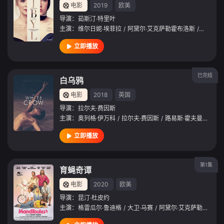
电影
2019
欧美
导演：
茹斯汀·特里叶
主演：
维尔日妮·埃菲拉
/
阿黛尔·艾克萨勒霍布洛斯
/
加斯帕德
立即播放
已完结
白乌鸦
电影
2018
英国
导演：
拉尔夫·费因斯
主演：
奥列格·伊万科
/
拉尔夫·费因斯
/
路易斯·霍夫曼
/
阿黛
立即播放
第1集
育蝇奇谭
电影
2020
欧美
导演：
昆汀·杜皮约
主演：
格雷瓜尔·鲁迪格
/
大卫·马赛
/
阿黛尔·艾克萨勒霍布洛斯