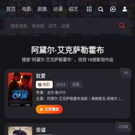
立即登录
首页
电影
剧集
下载客户端
动漫
综艺
短剧
直播
APP
阿黛尔·艾克萨勒霍布
搜索"阿黛尔·艾克萨勒霍布" ，找到
18
部影视作品
HD
狂爱
电影
2024
法国
导演：
吉尔·勒卢什
主演：
阿黛尔·艾克萨勒霍布洛斯
/
弗朗索瓦·西维尔
/
拉斐尔·
立即播放
已完结
忠诚